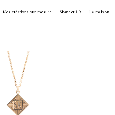
Nos créations sur mesure
Skander LB
La maison
Plage
de
prix :
1
080.00 €
à
1
110.00 €