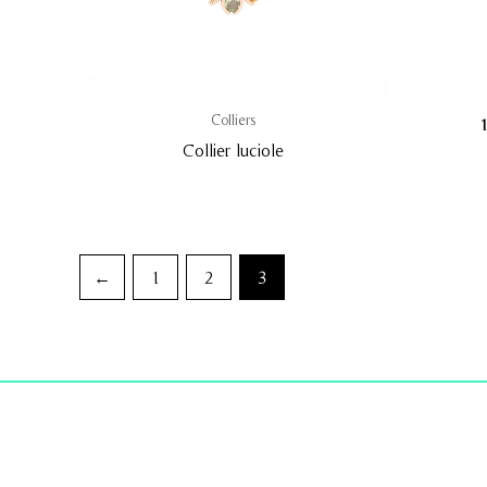
Colliers
1
Collier luciole
←
1
2
3